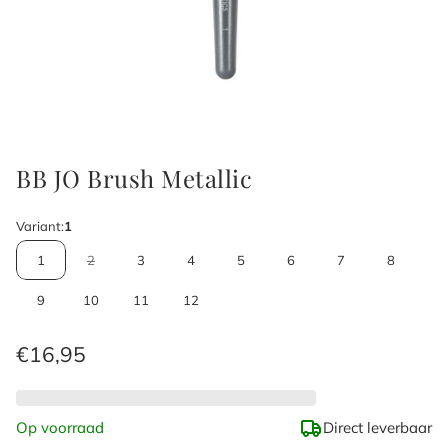
BB JO Brush Metallic
Variant:
1
1
2
3
4
5
6
7
8
9
10
11
12
Normale
€16,95
prijs
Op voorraad
Direct leverbaar