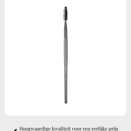
Silky L
oose Powder.
Breng vervolgens met een deppende
beweging de facepowder aan op de kleine oppervlaktes in
het gezicht. Op deze manier blijft je make-up langer zitten
en lijken poriën te zijn verdwenen. Om te baken laat je het
poeder enkele minuten op het gezicht zitten en veeg je
daarna de restjes poeder weg.
Hoogwaardige kwaliteit voor een eerlijke prijs